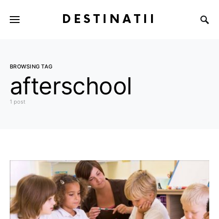
DESTINATII
BROWSING TAG
afterschool
1 post