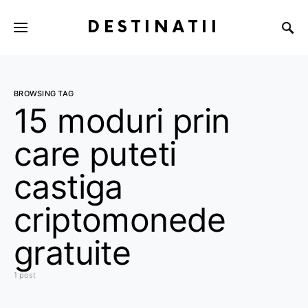
DESTINATII
BROWSING TAG
15 moduri prin
care puteti
castiga
criptomonede
gratuite
1 post